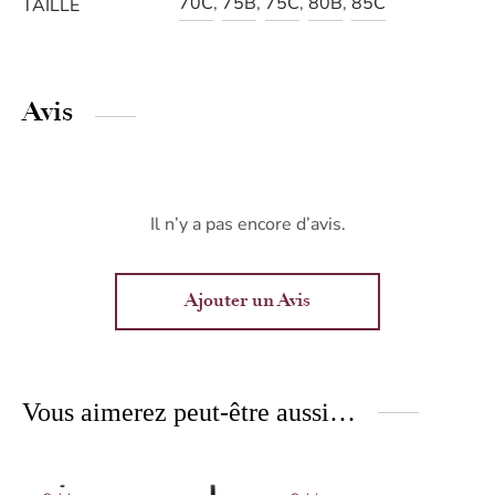
70C
,
75B
,
75C
,
80B
,
85C
TAILLE
Avis
Il n’y a pas encore d’avis.
Ajouter un Avis
Vous aimerez peut-être aussi…