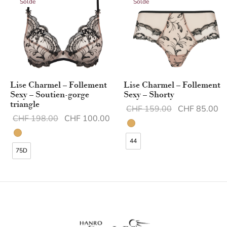
Solde
Solde
Lise Charmel – Follement
Lise Charmel – Follement
Sexy – Soutien-gorge
Sexy – Shorty
triangle
Le prix initial
Le
CHF
159.00
CHF
85.00
Le prix initial
Le prix
CHF
198.00
CHF
100.00
était :
ac
était :
actuel est :
CHF 159.00.
C
44
CHF 198.00.
CHF 100.00.
75D