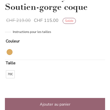
Soutien-gorge coque
Le prix initial
Le prix
CHF
219.00
CHF
115.00
Solde
était :
actuel est :
Instructions pour les tailles
CHF 219.00.
CHF 115.00.
Couleur
Taille
70C
Ajouter au panier