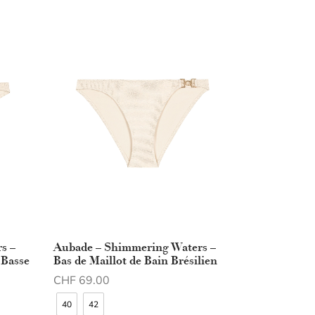
s –
Aubade – Shimmering Waters –
 Basse
Bas de Maillot de Bain Brésilien
CHF
69.00
Choix des options
40
42