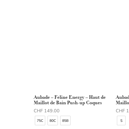
Aubade – Feline Energy – Haut de
Aubad
Maillot de Bain Push-up Coques
Maillo
CHF
149.00
CHF
1
Choix des options
Choix 
75C
80C
85B
S