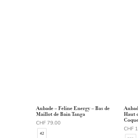
Aubade – Feline Energy – Bas de
Aubad
Maillot de Bain Tanga
Haut 
Coque
CHF
79.00
CHF
1
Choix des options
42
Choix 