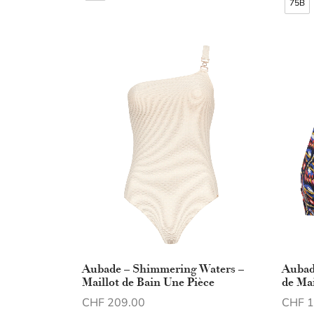
75B
Aubade – Shimmering Waters –
Aubad
Maillot de Bain Une Pièce
de Mai
CHF
209.00
CHF
1