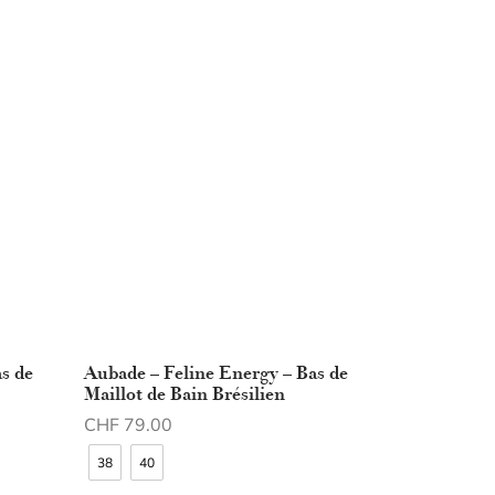
s de
Aubade – Feline Energy – Bas de
Maillot de Bain Brésilien
CHF
79.00
Choix des options
38
40