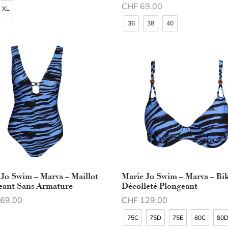
des options
Choix des options
XL
36
38
40
 Jo Swim – Marva – Maillot
Marie Jo Swim – Marva – Bik
eant Sans Armature
Décolleté Plongeant
69.00
CHF
129.00
des options
Choix des options
75C
75D
75E
80C
80