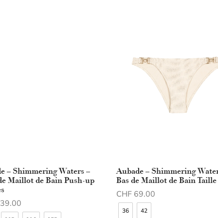
e – Shimmering Waters –
Aubade – Shimmering Water
de Maillot de Bain Push-up
Bas de Maillot de Bain Taille
s
CHF
69.00
39.00
Choix des options
36
42
des options