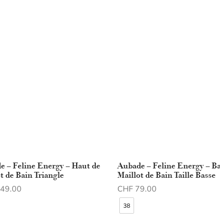
e – Feline Energy – Haut de
Aubade – Feline Energy – Ba
t de Bain Triangle
Maillot de Bain Taille Basse
49.00
CHF
79.00
des options
Choix des options
38