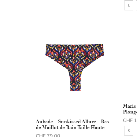
Choix des options
Choix 
L
Marie
Plong
CHF
1
Aubade – Sunkissed Allure – Bas
de Maillot de Bain Taille Haute
Choix 
S
CHF
79.00