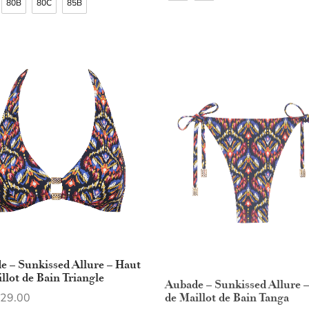
80B
80C
85B
e – Sunkissed Allure – Haut
Aubade – Sunkissed Allure –
llot de Bain Triangle
de Maillot de Bain Tanga
29.00
CHF
69.00