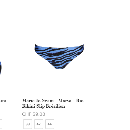
ini
Marie Jo Swim – Marva – Rio
Bikini Slip Brésilien
CHF
59.00
Choix des options
D
38
42
44