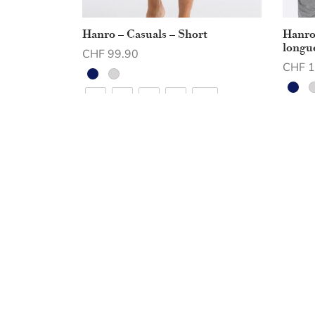
Hanro – Casuals – Short
Hanro
longu
CHF
99.90
CHF
1
Choix des options
Choix 
S
M
L
XL
XXL
S