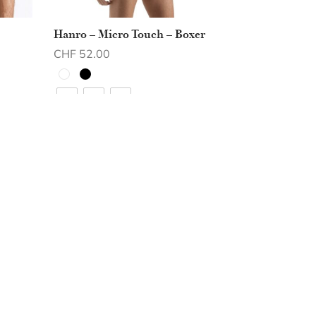
Hanro – Micro Touch – Boxer
CHF
52.00
Choix des options
M
L
XL