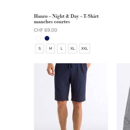
Choix 
S
Hanro – Night & Day – T-Shirt
manches courtes
CHF
69.00
Choix des options
S
M
L
XL
XXL