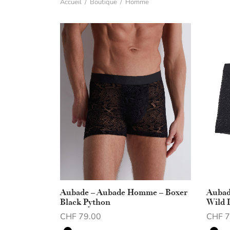
Accueil
/
Boutique
/
Homme
Aubade – Aubade Homme – Boxer
Aubad
Black Python
Wild 
CHF
79.00
CHF
7