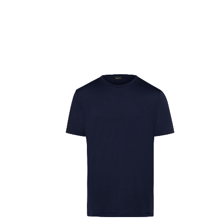
S
Choix des options
S
XL
Hanro
CHF
1