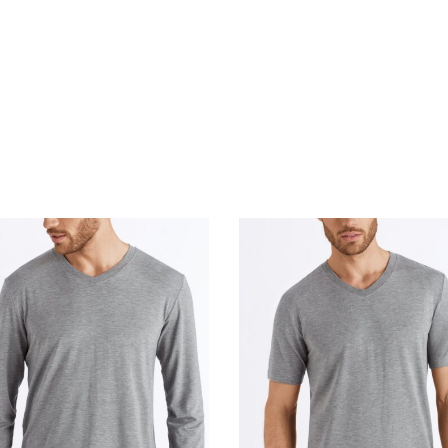
des options
Choix des options
M
L
XL
XXL
M
L
XL
XXL