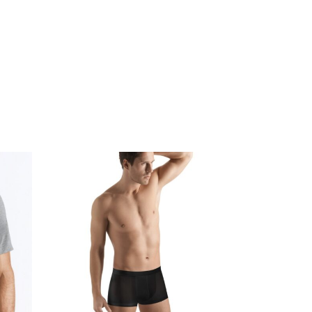
Choix des options
S
M
L
XL
XXL