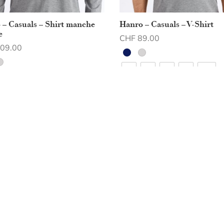
 – Casuals – Shirt manche
Hanro – Casuals – V-Shirt
e
CHF
89.00
09.00
Choix des options
des options
S
M
L
XL
XXL
M
L
XL
XXL