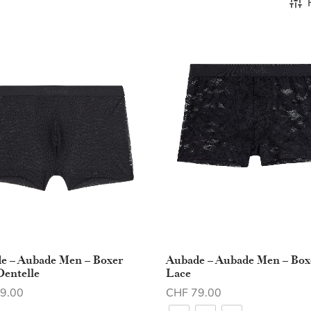
e – Aubade Men – Boxer
Aubade – Aubade Men – Box
Dentelle
Lace
9.00
CHF
79.00