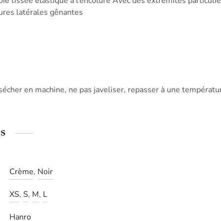
ie tissée élastique à l’encolure Avec des extrémités particuliè
ures latérales gênantes
sécher en machine, ne pas javeliser, repasser à une températ
s
Crème
,
Noir
XS
,
S
,
M
,
L
Hanro