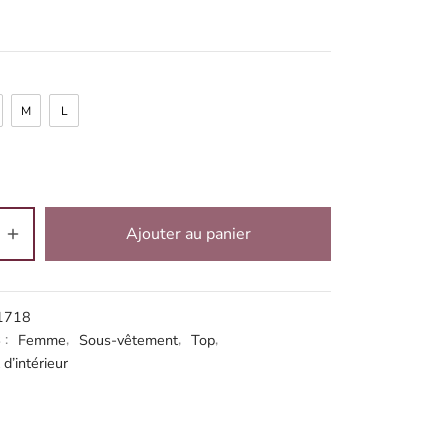
M
L
Ajouter au panier
ve:
1718
 :
Femme
,
Sous-vêtement
,
Top
,
d’intérieur