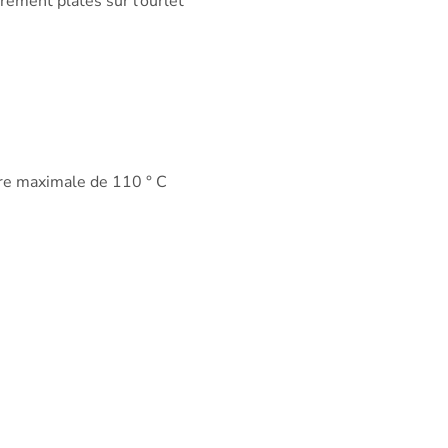
rement plates sur l’ourlet
ure maximale de 110 ° C