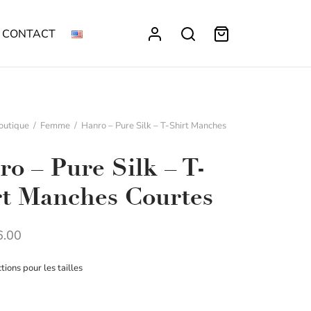
CONTACT
outique
/
Femme
/
Hanro – Pure Silk – T-Shirt Manches
o – Pure Silk – T-
rt Manches Courtes
.00
ctions pour les tailles