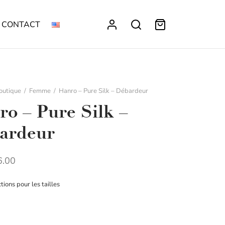
CONTACT
outique
/
Femme
/
Hanro – Pure Silk – Débardeur
o – Pure Silk –
ardeur
.00
ctions pour les tailles