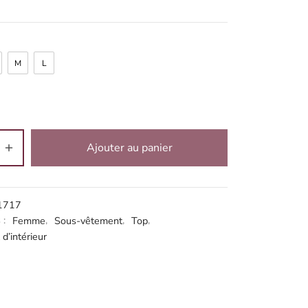
M
L
Ajouter au panier
ve:
1717
 :
Femme
,
Sous-vêtement
,
Top
,
d’intérieur