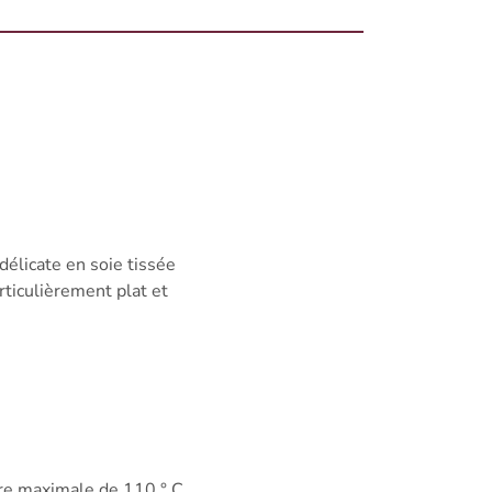
élicate en soie tissée
rticulièrement plat et
ure maximale de 110 ° C