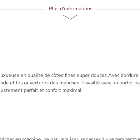
Plus d'informations
uxueuse en qualité de côtes fines super douces Avec bordure d
ronde et les ouvertures des manches Travaillé avec un ourlet pa
justement parfait et confort maximal
sécher en machine, ne pas javeliser, repasser à une températ