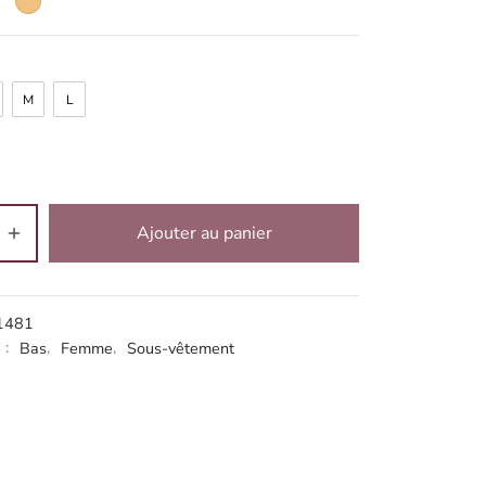
M
L
Ajouter au panier
ve:
1481
 :
Bas
,
Femme
,
Sous-vêtement