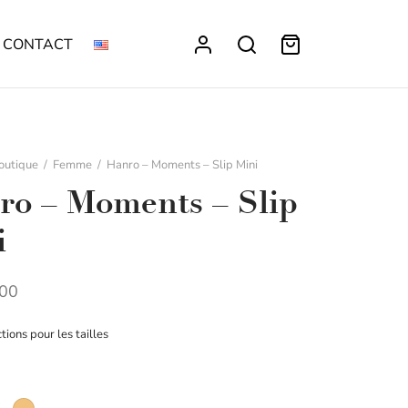
CONTACT
outique
/
Femme
/
Hanro – Moments – Slip Mini
ro – Moments – Slip
i
00
ctions pour les tailles