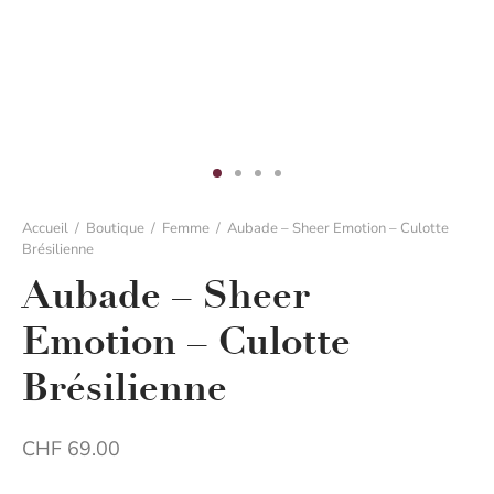
ment d’intérieur
ment d’intérieur
ment de nuit
ment de nuit
Accueil
/
Boutique
/
Femme
/
Aubade – Sheer Emotion – Culotte
Brésilienne
Aubade – Sheer
Emotion – Culotte
Brésilienne
CHF
69.00