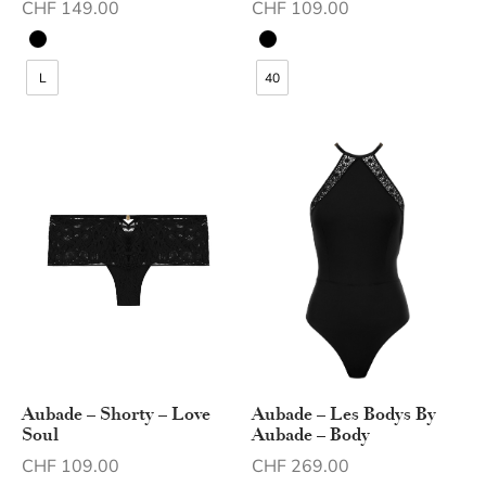
CHF
149.00
CHF
109.00
L
40
Aubade – Les Bodys By
Aubade – Shorty – Love
Aubade – Body
Soul
CHF
269.00
CHF
109.00