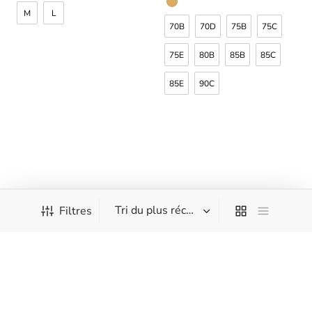
M
L
70B
70D
75B
75C
75E
80B
85B
85C
85E
90C
Filtres
Aubade – Sheer Emotion –
Aubade – Sheer Emotion –