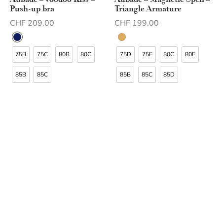
Aubade – Magnetic Spell –
Aubade – Voodoo Kiss –
Triangle Armature
Push-up bra
CHF
199.00
CHF
209.00
75D
75E
80C
80E
75B
75C
80B
80C
85B
85C
85D
85B
85C